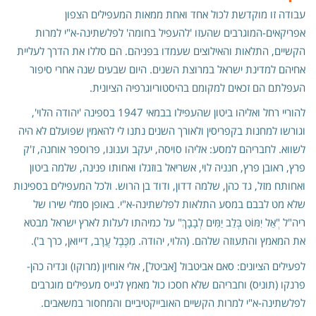
עבודה זו מוקדשת לכול אחד ואחת ממאות המעפילים הצפון
אפריקאים-המוגרבים שהעזו 'להעפיל בחומה' לפלשתינה-א"י למרות
הקשיים, התלאות והאילוצים שעמדו בפניהם. הם סללו את הדרך לעליית
אחיהם למדינת ישראל במרוצת השנים. היום שבעים שנה אחרי סיפור
העפלתם הם זכאים למקומם בהיסטוריוגרפיה הציונית.
להוריי רחל ואליהו ביטון שהעפילו בבמאי 1947 בספינה 'יהודה הלוי',
וגורשו למחנות בקפריסין ולאורך השנים נתנו לי להאמין שפועלם לא היה
לשווא. לחבריהם למסע: אליהו סויסה, יעקב וענונו, פרוספר אוחנה, ז'ק
פרץ, ראובן פרץ, חנניה לוי, אשריאל בוזגלו ואחותו פנינה, שלמה ביטון
ואחותח מזל, גד כהן, שלמה דדון, ודוד בן הרוש. ולכל המעפילים בספינות
שלא מט לבבם במסע התלאות לפלשתינה-א"י. באופן סמלי שירו של
ריה"ל "ְאַל יִמּוֹט בְּלֵב יַמִּים לְבָבָךְ" על כמיהתו לעלות לארץ ישראל מבטא
את המאמץ והתעוזה שלהם. (הלוי, יהודה. מִכֶּבֶל עֲרָב, דייואן, כרך ב').
לפעילים הציונים: סאם אביטבול [אביטל], אלי אוחיון (מרוקו) ונדיה כהן-
פרנקו (תוניס) וחבריהם שלא חסכו כול מאמץ לגייס מעפילים מוגרבים
לפלשתינה-א"י למרות הקשיים האובייקטיביים והמחסור במשאבים.