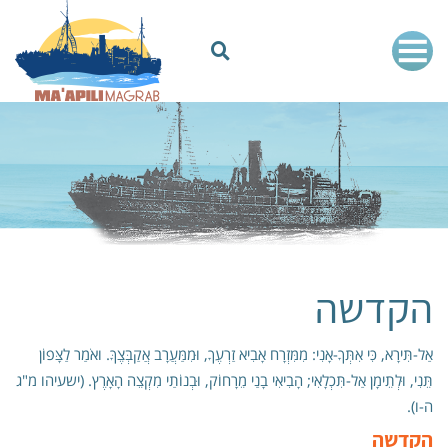
הקדשה
אַל-תִּירָא, כִּי אִתְּךָ-אָנִי: מִמִּזְרָח אָבִיא זַרְעֶךָ, וּמִמַּעֲרָב אֲקַבְּצֶךָּ. ואֹמַר לַצָּפוֹן
תֵּנִי, וּלְתֵימָן אַל-תִּכְלָאִי; הָבִיאִי בָנַי מֵרָחוֹק, וּבְנוֹתַי מִקְצֵה הָאָרֶץ. (ישעיהו מ"ג
ה-ו).
הקדשה