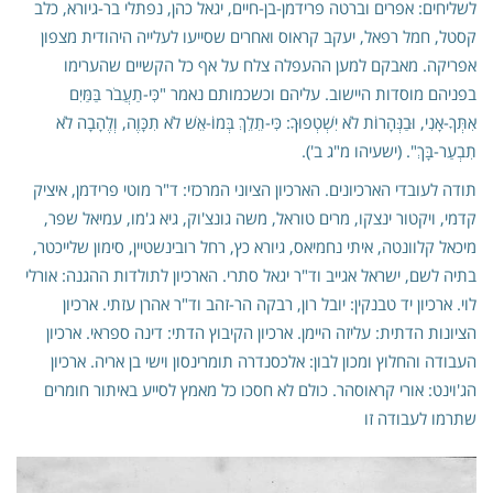
לשליחים: אפרים וברטה פרידמן-בן-חיים, יגאל כהן, נפתלי בר-גיורא, כלב
קסטל, חמל רפאל, יעקב קראוס ואחרים שסייעו לעלייה היהודית מצפון
אפריקה. מאבקם למען ההעפלה צלח על אף כל הקשיים שהערימו
בפניהם מוסדות היישוב. עליהם וכשכמותם נאמר "כִּי-תַעֲבֹר בַּמַּיִם
אִתְּךָ-אָנִי, וּבַנְּהָרוֹת לֹא יִשְׁטְפוּךָ: כִּי-תֵלֵךְ בְּמוֹ-אֵשׁ לֹא תִכָּוֶה, וְלֶהָבָה לֹא
תִבְעַר-בָּךְ". (ישעיהו מ"ג ב').
תודה לעובדי הארכיונים. הארכיון הציוני המרכזי: ד"ר מוטי פרידמן, איציק
קדמי, ויקטור ינצקו, מרים טוראל, משה גונצ'וק, גיא ג'מו, עמיאל שפר,
מיכאל קלוונטה, איתי נחמיאס, גיורא כץ, רחל רובינשטיין, סימון שלייכטר,
בתיה לשם, ישראל אגייב וד"ר יגאל סתרי. הארכיון לתולדות ההגנה: אורלי
לוי. ארכיון יד טבנקין: יובל רון, רבקה הר-זהב וד"ר אהרן עזתי. ארכיון
הציונות הדתית: עליזה היימן. ארכיון הקיבוץ הדתי: דינה ספראי. ארכיון
העבודה והחלוץ ומכון לבון: אלכסנדרה תומרינסון וישי בן אריה. ארכיון
הג'וינט: אורי קראוסהר. כולם לא חסכו כל מאמץ לסייע באיתור חומרים
שתרמו לעבודה זו