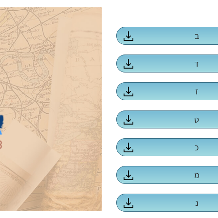
ב
ד
ז
ט
כ
מ
נ