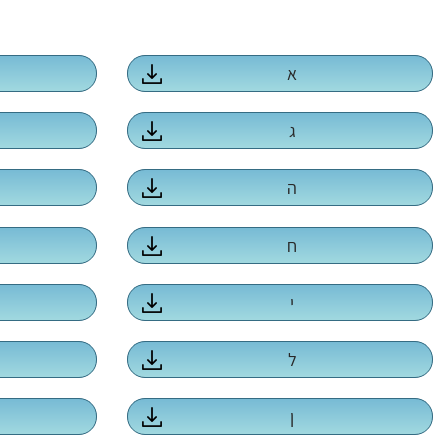
א
ג
ה
ח
י
ל
ן