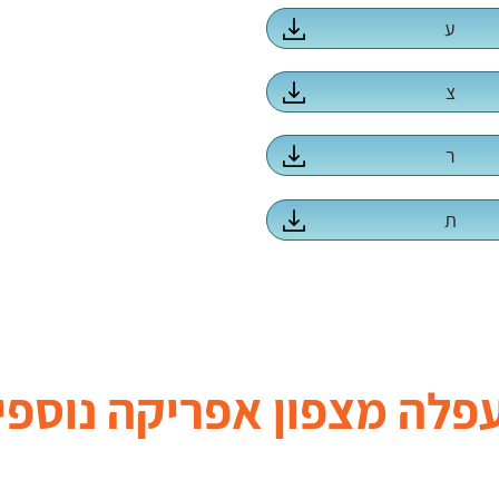
ע
צ
ר
ת
פלה מצפון אפריקה
נוספי