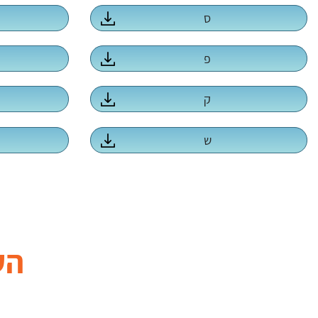
ס
פ
ק
ש
הע