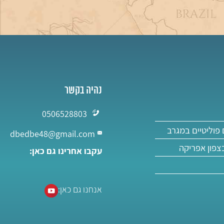
נהיה בקשר
0506528803
פוליטיים במגרב
dbedbe48@gmail.com
בצפון אפריקה
עקבו אחרינו גם כאן:
אנחנו גם כאן: