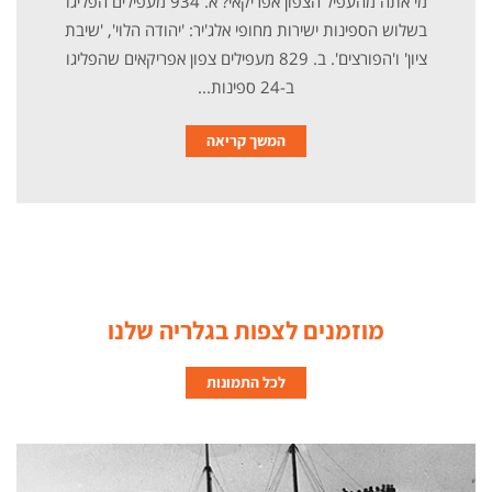
מי אתה מהעפיל הצפון אפריקאי? א. 934 מעפילים הפליגו
בשלוש הספינות ישירות מחופי אלג'יר: 'יהודה הלוי', 'שיבת
ציון' ו'הפורצים'. ב. 829 מעפילים צפון אפריקאים שהפליגו
ב-24 ספינות...
המשך קריאה
מוזמנים לצפות בגלריה שלנו
לכל התמונות