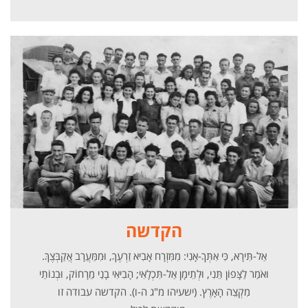
הקדשה
אַל-תִּירָא, כִּי אִתְּךָ-אָנִי: מִמִּזְרָח אָבִיא זַרְעֶךָ, וּמִמַּעֲרָב אֲקַבְּצֶךָּ.
ואֹמַר לַצָּפוֹן תֵּנִי, וּלְתֵימָן אַל-תִּכְלָאִי; הָבִיאִי בָנַי מֵרָחוֹק, וּבְנוֹתַי
מִקְצֵה הָאָרֶץ. (ישעיהו מ"ג ה-ו). הקדשה עבודה זו