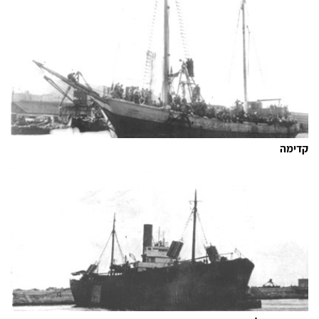
קדימה