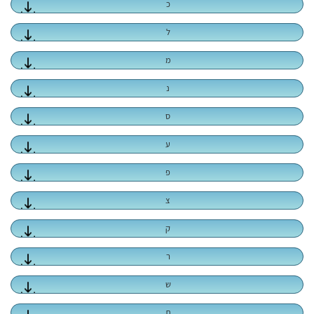
כ
ל
מ
נ
ס
ע
פ
צ
ק
ר
ש
ת