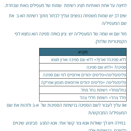
לחיצה על אחת האותיות תציג רשימת שמות של מעפילים באות שבחרת.
שים לב יש שמות משפחה נפוצים ועליך לבחור מתוך רשימת הא-ב את
שם המעפיל/ה
מול שם או שמה של המעפיל/ה יש ציון באיזה ספינה הוא נמצא לפי
הקטיגוריות שלהלן.
מקרא
ללא ספינה? וארץ?=
ללא שם ספינה וארץ מוצא
ספינה? =
ללא שם ספינה
פליט/פליטה=
פליטים יהודים אירופיים לפי שם ספינה
פליט/פליטה =
פליטים יהודים אירופאים מצפון אפריקה
גחל/מחל=
רשימת גחל מחל
חלל צהל=
רשימת חללי צהל
ואז עליך לעבור לשם הספינה ברשימת הספינות של א-ב ולזהות את שם
המעפיל/ה המבוקש/ת
במידה ויש לך שאלות אנא צור קשר אתי.
אנא המנע מביצוע שינויים
כלשהם ברשימות אלה
.