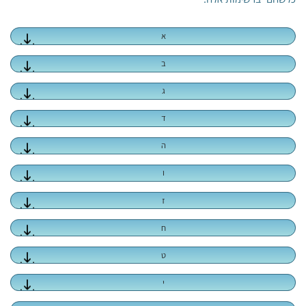
א
ב
ג
ד
ה
ו
ז
ח
ט
י