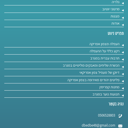
גלריה
סרטוני יוטיוב
מצגות
אודות
תפריט ניווט
העפלה מצפון אפריקה
רקע כללי על ההעפלה
תרבות עברית במגרב
הכשרת שליחים ומאבקים פוליטיים במגרב
דיוקן של מעפיל צפון אפריקאי
פליטים יהודים מאירופה בצפון אפריקה
מחנות קפריסין
תנועות נוער במגרב
נהיה בקשר
0506528803
dbedbe48@gmail.com